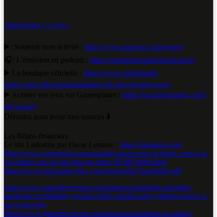
Télécharger
( 310 Mo )
▶️: Soutenir mon activité :
https://www.patreon.com/exserv
🎧: L'émission en podcast :
https://untrainderetard.lepodcast.fr/
▶️ La boutique officielle :
https://www.checkpoint-
tshirt.com/collections/partenaires-de-checkpoint-exserv
▶️ Acheter vos jeux sur Gamesplanet :
https://fr.gamesplanet.com/?
ref=exserv
Déroulez pour avoir mes sources ⬇️
Les Bilans financiers
Le site Ludostrie par Oscar Lemaire :
https://ludostrie.com
https://www.gamekult.com/actualite/square-enix-le-bilan-correct-d-
un-editeur-qui-ne-fait-plus-de-bruit-3050870049.html
https://www.hd.square-enix.com/eng/ir/pdf/26q4slides.pdf
https://www.gamedeveloper.com/business/nintendo-president-
hardware-profitability-would-suffer-significantly-without-switch-2-
price-increase
https://www.gamedeveloper.com/business/nintendo-is-raising-