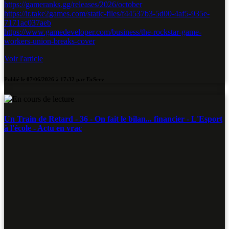
https://gameranks.gg/releases/2026/october
https://ir.take2games.com/static-files/f44537b3-5d00-4af5-935e-
7171ac037aeb
https://www.gamedeveloper.com/business/the-rockstar-game-
workers-union-breaks-cover
Voir l'article
Publié le
07/06/2026 à 17:32
par
ExServ
Un Train de Retard - 36 - On fait le bilan... financier - L'Esport
à l'école - Actu en vrac