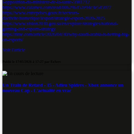
l-opposition-du-ministere-de-la-sante-5981712
https://www.calameo.com/read/006296452e94c3e545977
https://www.entreprises.gouv.fr/secteurs-
dactivite/numerique/lesport/strategie-esport-2020-2025
https://www.vision2030.gov.sa/en/explore/strategies/national-
gaming-and-esports-strategy
https://time.com/article/2026/04/30/why-saudi-arabia-is-betting-big-
on-esports/
Voir l'article
Publié le
17/05/2026 à 17:27
par
ExServ
Un Train de Retard - 35 - Adieu Spiders - Xbox annonce un
nouveau Cap - L'actualité en vrac