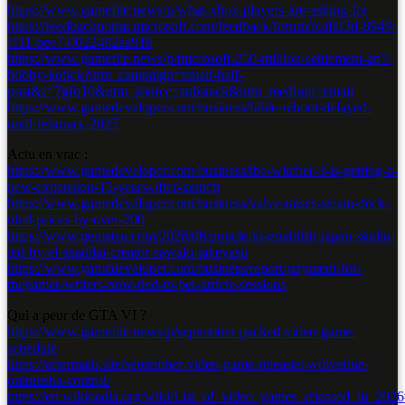
https://www.gamefile.news/p/what-xbox-players-are-asking-for
https://feedbackportal.microsoft.com/feedback/forum/fcafaf3d-8949-
f111-bec7-0022482aa91b
https://www.gamefile.news/p/microsoft-250-million-settlement-ap7-
bobby-kotick?utm_campaign=email-half-
post&r=7gfq10&utm_source=substack&utm_medium=email
https://www.gamedeveloper.com/business/fable-reboot-delayed-
until-february-2027
Actu en vrac :
https://www.gamedeveloper.com/business/the-witcher-3-is-getting-a-
new-expansion-12-years-after-launch
https://www.gamedeveloper.com/business/valve-raises-steam-deck-
oled-prices-by-over-200
https://www.gematsu.com/2026/06/poncle-to-establish-japan-studio-
led-by-el-shaddai-creator-sawaki-takeyasu
https://www.gamedeveloper.com/business/report-payment-for-
thegamer-writers-now-tied-to-per-article-sessions
Qui a peur de GTA VI ?
https://www.gamefile.news/p/september-packed-video-game-
schedule
https://aftermath.site/september-video-game-releases-wolverine-
onimusha-control/
https://en.wikipedia.org/wiki/List_of_video_games_released_in_