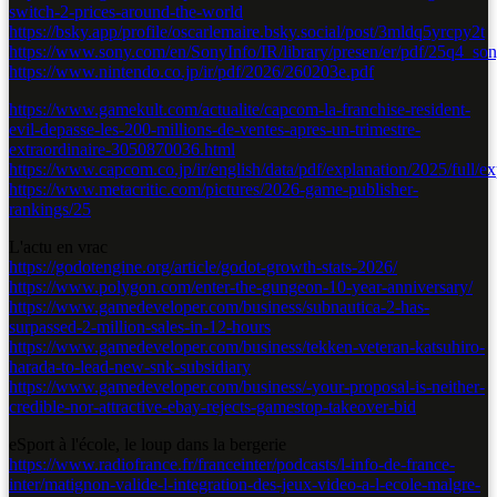
switch-2-prices-around-the-world
https://bsky.app/profile/oscarlemaire.bsky.social/post/3mldq5yrcpy2t
https://www.sony.com/en/SonyInfo/IR/library/presen/er/pdf/25q4_son
https://www.nintendo.co.jp/ir/pdf/2026/260203e.pdf
https://www.gamekult.com/actualite/capcom-la-franchise-resident-
evil-depasse-les-200-millions-de-ventes-apres-un-trimestre-
extraordinaire-3050870036.html
https://www.capcom.co.jp/ir/english/data/pdf/explanation/2025/full/
https://www.metacritic.com/pictures/2026-game-publisher-
rankings/25
L'actu en vrac
https://godotengine.org/article/godot-growth-stats-2026/
https://www.polygon.com/enter-the-gungeon-10-year-anniversary/
https://www.gamedeveloper.com/business/subnautica-2-has-
surpassed-2-million-sales-in-12-hours
https://www.gamedeveloper.com/business/tekken-veteran-katsuhiro-
harada-to-lead-new-snk-subsidiary
https://www.gamedeveloper.com/business/-your-proposal-is-neither-
credible-nor-attractive-ebay-rejects-gamestop-takeover-bid
eSport à l'école, le loup dans la bergerie
https://www.radiofrance.fr/franceinter/podcasts/l-info-de-france-
inter/matignon-valide-l-integration-des-jeux-video-a-l-ecole-malgre-