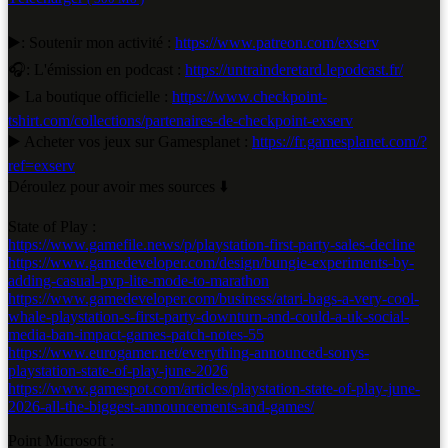
▶️: Soutenir mon activité :
https://www.patreon.com/exserv
🎧: L'émission en podcast :
https://untrainderetard.lepodcast.fr/
▶️ La boutique officielle :
https://www.checkpoint-
tshirt.com/collections/partenaires-de-checkpoint-exserv
▶️ Acheter vos jeux sur Gamesplanet :
https://fr.gamesplanet.com/?
ref=exserv
Déroulez pour avoir mes sources ⬇️
State of Play :
https://www.gamefile.news/p/playstation-first-party-sales-decline
https://www.gamedeveloper.com/design/bungie-experiments-by-
adding-casual-pvp-lite-mode-to-marathon
https://www.gamedeveloper.com/business/atari-bags-a-very-cool-
whale-playstation-s-first-party-downturn-and-could-a-uk-social-
media-ban-impact-games-patch-notes-55
https://www.eurogamer.net/everything-announced-sonys-
playstation-state-of-play-june-2026
https://www.gamespot.com/articles/playstation-state-of-play-june-
2026-all-the-biggest-announcements-and-games/
Point Microsoft :