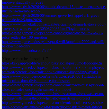
improve-gradually-in-2028
https://www.stjv.fr/2026/06/quantic-dream-115-postes-menaces-pse-
illicite-lia-en-embuscade/
https://www.stjv.fr/2026/06/summer-greve-fest-appel-a-la-greve-
nationale-le-25-juin-2026/
https://www.gamekult.com/actualite/a-quantic-dream-la-greve-pour-
sauver-star-wars-eclipse-3050870937.html?login=success
https://www.gamedeveloper.com/console/grand-theft-auto-6-s-80-
price-settles-the-100-question
https://www.gamesindustry.biz/gta-6-will-launch-at-7999-and-will-
be-download-only
https://www.nintendo.com/fr-fr/
Xbox se cherche, épisode 117
https://bsky.app/profile/wario64.bsky.social/post/3mo4fqdoqno2n
https://www.gamedeveloper.com/business/former-xbox-employees-
warn-of-potential-for-retaliation-in-rumored-impending-layoffs
https://www.bloomberg.com/news/articles/2026-06-15/studios-in-
microsoft-s-xbox-division-brace-for-closures
https://www.gamedeveloper.com/console/microsoft-raises-price-of-
xbox-consoles-once-again-sunsets-2tb-model
https://www.gamedeveloper.com/business/report-xbox-was-set-on-
splitting-with-ninja-theory-when-showing-its-new-project
https://www.gamedeveloper.com/console/microsoft-ceo-says-xbox-
must-become-sustainable-as-it-reportedly-considers-major-spinoff