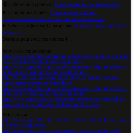
🎧: L'émission en podcast :
https://untrainderetard.lepodcast.fr/
▶️ La boutique officielle :
https://www.checkpoint-
tshirt.com/collections/partenaires-de-checkpoint-exserv
▶️ Acheter vos jeux sur Gamesplanet :
https://fr.gamesplanet.com/?
ref=exserv
Déroulez pour avoir mes sources ⬇️
Sony et ses contradictions
https://www.pcgamer.com/gaming-industry/sony-pulling-back-from-
pc-also-means-its-pulling-back-from-china/
https://www.gamedeveloper.com/business/sony-is-laying-off-most-
of-the-destiny-team-and-some-marathon-devs
https://wccftech.com/playstation-continue-to-push-live-service-
games-teases-playstation-6-handheld/
https://www.gamedeveloper.com/business/sony-is-laying-off-most-
of-the-destiny-team-and-some-marathon-devs
https://www.gamesindustry.biz/playstation-hardware-sales-fall-to-
their-lowest-may-total-since-2000-us-monthly-charts
Actus en vrac
https://www.gamedeveloper.com/pc/steam-machine-pricing-starts-at-
1-049-for-512gb-model
https://www.gamesindustry.biz/micron-says-chip-shortage-will-