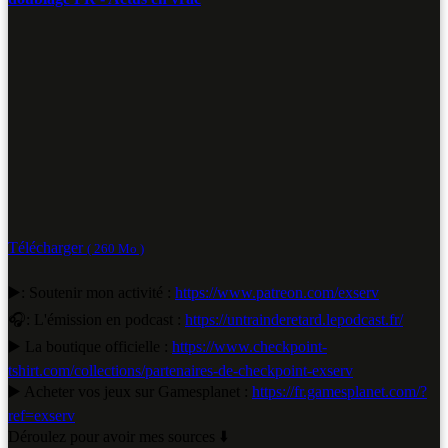
Télécharger
( 260 Mo )
▶️: Soutenir mon activité :
https://www.patreon.com/exserv
🎧: L'émission en podcast :
https://untrainderetard.lepodcast.fr/
▶️ La boutique officielle :
https://www.checkpoint-
tshirt.com/collections/partenaires-de-checkpoint-exserv
▶️ Acheter vos jeux sur Gamesplanet :
https://fr.gamesplanet.com/?
ref=exserv
Déroulez pour avoir mes sources ⬇️