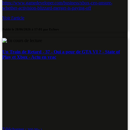
https://www.gamedeveloper.com/business/xbox-ceo-unsure-
whether-activision-blizzard-merger-is-paying-off
Voir l'article
Publié le
28/06/2026 à 17:01
par
ExServ
Un Train de Retard - 37 - Qui a peur de GTA VI ? - State of
Play et Xbox - Actu en vrac
Télécharger
( 300 Mo )