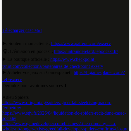
Télécharger
( 230 Mo )
▶️: Soutenir mon activité :
https://www.patreon.com/exserv
🎧: L'émission en podcast :
https://untrainderetard.lepodcast.fr/
▶️ La boutique officielle :
https://www.checkpoint-
tshirt.com/collections/partenaires-de-checkpoint-exserv
▶️ Acheter vos jeux sur Gamesplanet :
https://fr.gamesplanet.com/?
ref=exserv
Déroulez pour avoir mes sources ⬇️
Adieu Spiders
https://www.origami.ng/spiders-greedfall-steelrising-nacon-
fermeture/
https://www.stjv.fr/2026/04/liquidation-de-spiders-recit-dune-casse-
sociale/
https://www.gamedeveloper.com/business/-the-company-as-a-
whole-no-longer-exists-greedfall-developer-spiders-confirms-closure