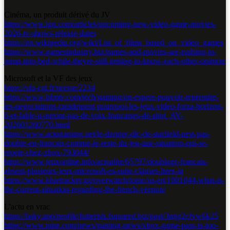
Cinéma, un produit dérivé du JV
https://www.ign.com/articles/upcoming-new-video-game-movies-
2026-tv-shows-release-dates
https://en.wikipedia.org/wiki/List_of_films_based_on_video_games
https://www.gamesindustry.biz/games-and-movies-are-rushing-to-
jump-into-bed-while-theyre-still-getting-to-know-each-other-opinion
Microsoft et la VF des jeux
https://sfa-cgt.fr/presse/2234
https://www.bfmtv.com/tech/gaming/on-espere-pouvoir-reprendre-
les-negociations-rapidement-pourquoi-les-jeux-video-forza-horizon-
6-et-fable-n-auront-pas-de-voix-francaises-de-sitot_AV-
202601260770.html
https://www.actugaming.net/le-dernier-dlc-de-starfield-nest-pas-
double-en-francais-comme-le-reste-du-jeu-une-situation-qui-se-
repete-chez-xbox-793044/
https://www.jeuxonline.info/actualite/65797/doublage-francais-
absent-plusieurs-jeux-microsoft-ea-suite-clauses-liees-ia
https://www.bluetracker.gg/overwatch/topic/us-en/1001044-what-is-
the-current-situation-regarding-the-french-version/
L'actu en vrac
https://bsky.app/profile/futterish.fsquared.biz/post/3mjg2cfvw6k25
https://www.nme.com/news/gaming-news/xbox-game-pass-is-too-