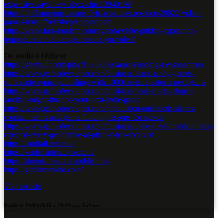
expensive-says-new-xbox-chief-3940199
https://philharmoniedeparis.fr/fr/activite/exposition/28822-video-
games-music?ref=thepixelpost.com
https://www.jura-tourism.com/agenda/visite-guidee-exposition-
temporaire-ctrl-alt-art-peindre-le-jeu-video/
Du studio à l'éditeur
https://gdcvault.com/play/1035853/Game-Funding-Lessons-from
https://www.gamedeveloper.com/business/black-tabby-games-
slinks-into-game-publishing-with-1000xresist-creator-s-next-game
https://www.gamedeveloper.com/business/peak-co-developer-
landfall-might-finance-your-next-indie-game
https://www.gamedeveloper.com/production/outersloth-shares-
contract-terms-and-game-funding-lessons-for-sickos
https://www.gamedeveloper.com/business/indie-fund-outersloth-has-
rejected-every-generative-ai-pitch-it-has-received
https://landfall.se/about
https://kepler-interactive.com/
https://shirogames.com/publishing/
https://goblinzstudio.com/
Voir l'article
Publié le
19/04/2026 à 20:19
par
ExServ