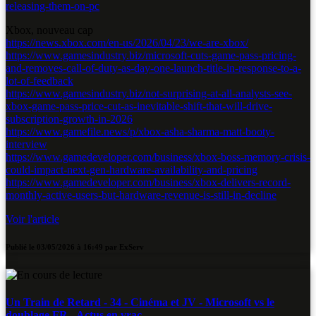
releasing-them-on-pc
Xbox, nouveau cap
https://news.xbox.com/en-us/2026/04/23/we-are-xbox/
https://www.gamesindustry.biz/microsoft-cuts-game-pass-pricing-
and-removes-call-of-duty-as-day-one-launch-title-in-response-to-a-
lot-of-feedback
https://www.gamesindustry.biz/not-surprising-at-all-analysts-see-
xbox-game-pass-price-cut-as-inevitable-shift-that-will-drive-
subscription-growth-in-2026
https://www.gamefile.news/p/xbox-asha-sharma-matt-booty-
interview
https://www.gamedeveloper.com/business/xbox-boss-memory-crisis-
could-impact-next-gen-hardware-availability-and-pricing
https://www.gamedeveloper.com/business/xbox-delivers-record-
monthly-active-users-but-hardware-revenue-is-still-in-decline
Voir l'article
Publié le
03/05/2026 à 16:49
par
ExServ
Un Train de Retard - 34 - Cinéma et JV - Microsoft vs le
doublage FR - Actus en vrac