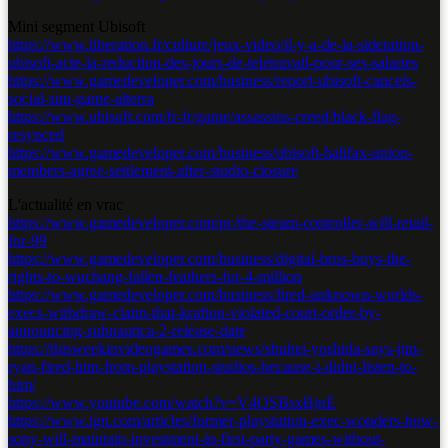
Mini segment Ubisoft
https://www.liberation.fr/culture/jeux-video/il-y-a-de-la-sideration-
ubisoft-acte-la-reduction-des-jours-de-teletravail-pour-ses-salaries
https://www.gamedeveloper.com/business/report-ubisoft-cancels-
social-sim-game-alterra
https://www.ubisoft.com/fr-fr/game/assassins-creed/black-flag-
resynced
https://www.gamedeveloper.com/business/ubisoft-halifax-union-
members-agree-settlement-after-studio-closure
L'actualité en vrac
https://www.gamedeveloper.com/pc/the-steam-controller-will-retail-
for-99
https://www.gamedeveloper.com/business/digital-bros-buys-the-
rights-to-wuchang-fallen-feathers-for-4-million
https://www.gamedeveloper.com/business/fired-unknown-worlds-
execs-withdraw-claim-that-krafton-violated-court-order-by-
announcing-subnautica-2-release-date
https://thisweekinvideogames.com/news/shuhei-yoshida-says-jim-
ryan-fired-him-from-playstation-studios-because-i-didnt-listen-to-
him/
https://www.youtube.com/watch?v=V4OSBsxBjnE
https://www.ign.com/articles/former-playstation-exec-wonders-how-
sony-will-maintain-investment-in-first-party-games-without-