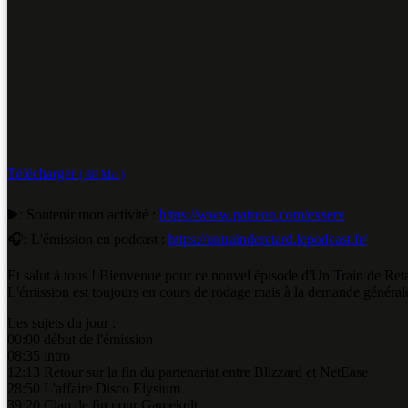
Télécharger
( 88 Mo )
▶️: Soutenir mon activité :
https://www.patreon.com/exserv
🎧: L'émission en podcast :
https://untrainderetard.lepodcast.fr/
Et salut à tous ! Bienvenue pour ce nouvel épisode d'Un Train de Reta
L'émission est toujours en cours de rodage mais à la demande générale, 
Les sujets du jour :
00:00 début de l'émission
08:35 intro
12:13 Retour sur la fin du partenariat entre Blizzard et NetEase
28:50 L'affaire Disco Elysium
39:20 Clap de fin pour Gamekult