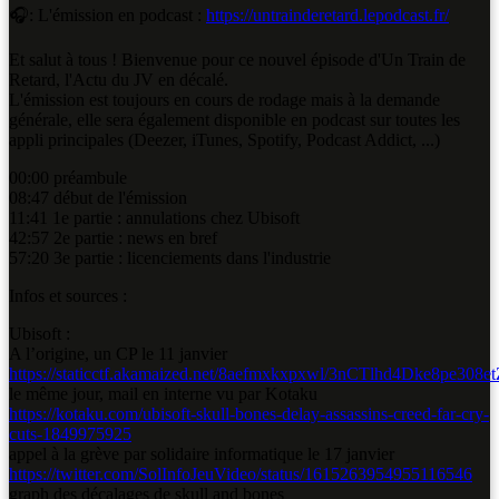
🎧: L'émission en podcast :
https://untrainderetard.lepodcast.fr/
Et salut à tous ! Bienvenue pour ce nouvel épisode d'Un Train de
Retard, l'Actu du JV en décalé.
L'émission est toujours en cours de rodage mais à la demande
générale, elle sera également disponible en podcast sur toutes les
appli principales (Deezer, iTunes, Spotify, Podcast Addict, ...)
00:00 préambule
08:47 début de l'émission
11:41 1e partie : annulations chez Ubisoft
42:57 2e partie : news en bref
57:20 3e partie : licenciements dans l'industrie
Infos et sources :
Ubisoft :
A l’origine, un CP le 11 janvier
https://staticctf.akamaized.net/8aefmxkxpxwl/3nCTlhd4Dke8pe308
le même jour, mail en interne vu par Kotaku
https://kotaku.com/ubisoft-skull-bones-delay-assassins-creed-far-cry-
cuts-1849975925
appel à la grève par solidaire informatique le 17 janvier
https://twitter.com/SolInfoJeuVideo/status/1615263954955116546
graph des décalages de skull and bones