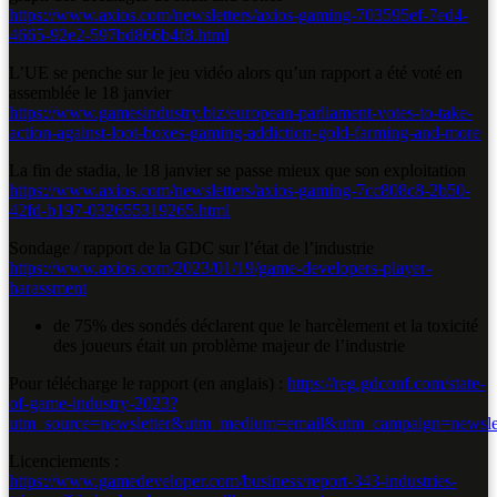
https://www.axios.com/newsletters/axios-gaming-703595ef-7ed4-
4665-92e2-597bd866b4f8.html
L’UE se penche sur le jeu vidéo alors qu’un rapport a été voté en
assemblée le 18 janvier
https://www.gamesindustry.biz/european-parliament-votes-to-take-
action-against-loot-boxes-gaming-addiction-gold-farming-and-more
La fin de stadia, le 18 janvier se passe mieux que son exploitation
https://www.axios.com/newsletters/axios-gaming-7cc808c8-2b50-
42fd-b197-032655319265.html
Sondage / rapport de la GDC sur l’état de l’industrie
https://www.axios.com/2023/01/19/game-developers-player-
harassment
de 75% des sondés déclarent que le harcèlement et la toxicité
des joueurs était un problème majeur de l’industrie
Pour télécharge le rapport (en anglais) :
https://reg.gdconf.com/state-
of-game-industry-2023?
utm_source=newsletter&utm_medium=email&utm_campaign=newslet
Licenciements :
https://www.gamedeveloper.com/business/report-343-industries-