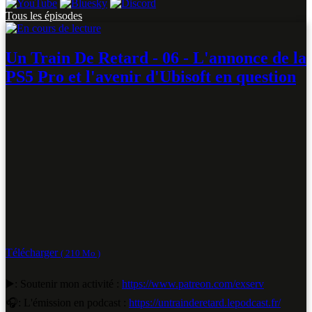
Tous les épisodes
Un Train De Retard - 06 - L'annonce de la
PS5 Pro et l'avenir d'Ubisoft en question
Télécharger
( 210 Mo )
▶️: Soutenir mon activité :
https://www.patreon.com/exserv
🎧: L'émission en podcast :
https://untrainderetard.lepodcast.fr/