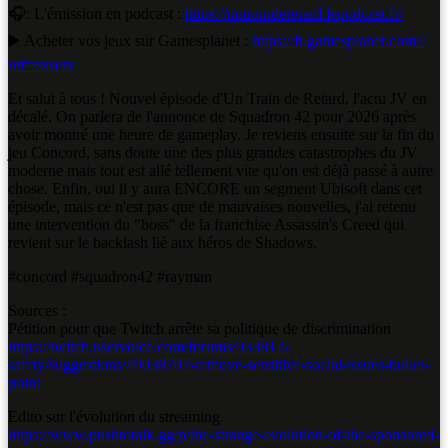
🎧: L'émission en podcast :
https://untrainderetard.lepodcast.fr/
▶️ Acheter vos jeux sur Gamesplanet :
https://fr.gamesplanet.com/?
ref=exserv
Et salut à tous ! Nouvel épisode d'Un Train de Retard, l'actu JV en
décalé. On parlera de l'annonce de Squadron 42 pour 2026 après
avoir montré une heure de gameplay. Je reviens ensuite sur la fin du
jeu Concord, sans doute une des plus grandes catastrophes du JV
moderne mais tout est allé tellement vite qu'on est déjà passé à autre
chose. Enfin, oui il y aura ENCORE un segment Ubisoft dans cet
épisode, mais ce n'est pas que de mauvaises nouvelles, j'ai retenu
une intervention du "boss" de la franchise Assassin's Creed qui
revient sur le backlash lié aux héros de Shadows.
#concord #squadron42 #rayman
Sources :
Pétition pour que Twitch arrête sa politique de discrimination
https://twitch.uservoice.com/forums/933812-
safety/suggestions/49038707-remove-sensitive-social-issues-bullet-
point
Edito sur l'évolution du streaming
https://www.pushtotalk.gg/p/the-strange-evolution-of-the-sponsored-