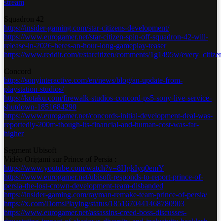
stream
Squadron 42
https://insider-gaming.com/star-citizens-development/
https://www.eurogamer.net/star-citizen-spin-off-squadron-42-will-
release-in-2026-heres-an-hour-long-gameplay-teaser
https://www.reddit.com/r/starcitizen/comments/1g1495w/every_citizen
Concord
https://sonyinteractive.com/en/news/blog/an-update-from-
playstation-studios/
https://kotaku.com/firewalk-studios-concord-ps5-sony-live-service-
shutdown-1851684290
https://www.eurogamer.net/concords-initial-development-deal-was-
reportedly-200m-though-its-financial-and-human-cost-was-far-
higher
Segment Ubisoft
Vidéo Origami sur Prince of Persia :
https://www.youtube.com/watch?v=8HgkIyq0emY
https://www.eurogamer.net/ubisoft-responds-to-report-prince-of-
persia-the-lost-crown-development-team-disbanded
https://insider-gaming.com/rayman-remake-team-prince-of-persia/
https://x.com/DomsPlaying/status/1851670441468780903
https://www.eurogamer.net/assassins-creed-boss-discusses-