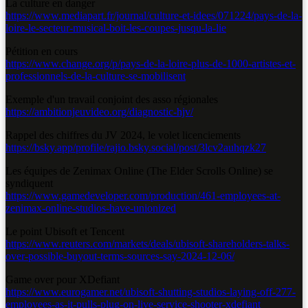
La culture en danger
https://www.mediapart.fr/journal/culture-et-idees/071224/pays-de-la-
loire-le-secteur-musical-boit-les-coupes-jusqu-la-lie
Pétition en cours
https://www.change.org/p/pays-de-la-loire-plus-de-1000-artistes-et-
professionnels-de-la-culture-se-mobilisent
Exemple d'un travail conjoint des asso régionales
https://ambitionjeuvideo.org/diagnostic-hjv/
Rappel des chiffres du JV 2024, le volet licenciements
https://bsky.app/profile/rajio.bsky.social/post/3lcv2auhqzk27
Les équipes de Zenimax Online (The Elder Scrolls Online) se
syndiquent
https://www.gamedeveloper.com/production/461-employees-at-
zenimax-online-studios-have-unionized
Le point Ubisoft et Tencent
https://www.reuters.com/markets/deals/ubisoft-shareholders-talks-
over-possible-buyout-terms-sources-say-2024-12-06/
Game over pour XDefiant
https://www.eurogamer.net/ubisoft-shutting-studios-laying-off-277-
employees-as-it-pulls-plug-on-live-service-shooter-xdefiant