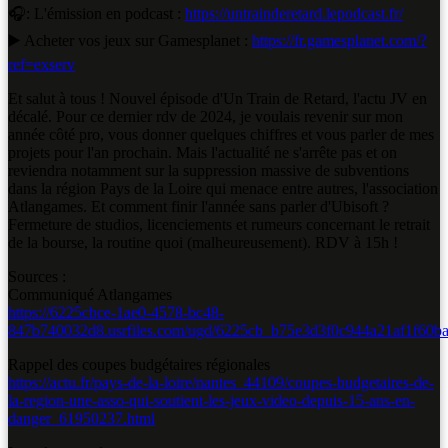
🎧: L'émission en podcast :
https://untrainderetard.lepodcast.fr/
▶️ Acheter vos jeux sur Gamesplanet :
https://fr.gamesplanet.com/?
ref=exserv
Et salut à tous ! Nouvel épisode d'Un Train de Retard, l'actu JV en
décalé. Pour ce dernier rdv de 2024, je voulais revenir sur mon
année côté pro, vous donner quelques chiffres et vous parler de mes
projets pour l'an prochain. Mais l'actualité ne s'arrête pas et on
reviendra notamment sur la suppression massive de subventions
dans la région Pays de la Loire qui menace entre autres, l'association
Atlangames. Et comment finir l'année sans parler d'Ubisoft ?
Fermeture de studios, licenciements et rumeurs concernant le retrait
de la bourse, la routine quoi (malheureusement). RDV à 15h !
Sources :
Communiqué Atlangames
https://6225cbce-1ae0-4578-bc48-
847b740032d8.usrfiles.com/ugd/6225cb_b75e3d3f0c944a21af1f60ba
Rappel des coupes budgétaires régionales
https://actu.fr/pays-de-la-loire/nantes_44109/coupes-budgetaires-de-
la-region-une-asso-qui-soutient-les-jeux-video-depuis-15-ans-en-
danger_61950237.html