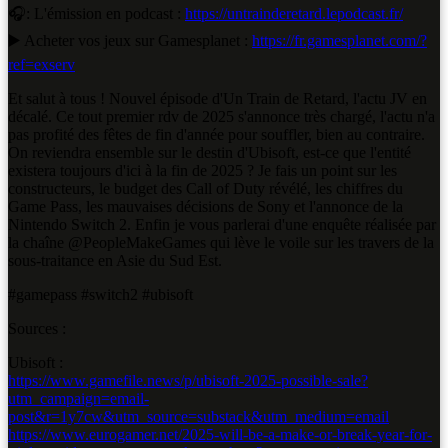
🎧: L'émission en podcast :
https://untrainderetard.lepodcast.fr/
▶️ Acheter vos jeux sur Gamesplanet :
https://fr.gamesplanet.com/?
ref=exserv
Et salut à tous ! Nouvel épisode d'Un Train de Retard, l'actu JV en
décalé. Ce tout premier rdv de 2025 s'annonce très chargé, l'actu n'a
pas profité des fêtes de fin d'année pour souffler, bien au contraire.
On reviendra ensemble sur le destin d'Ubisoft, est-ce que l'entité
existera toujours d'ici à la fin de 2025 ? Je fais un point sur les
constructeurs, le budget des Call of Duty révélé, les chiffres du
Game Pass, les mauvaises décisions de Sony et l'annonce de la
Nintendo Switch 2. Enfin je vous parlerai d'une enquête réalisée par
la chaîne @PeopleMakeGames qui lève le voile sur les travers de la
sous-traitance en Asie du Sud Est.
#gamepass #switch2 #ubisoft
Sources :
Ubisoft :
https://www.gamefile.news/p/ubisoft-2025-possible-sale?
utm_campaign=email-
post&r=1y7cw&utm_source=substack&utm_medium=email
https://www.eurogamer.net/2025-will-be-a-make-or-break-year-for-