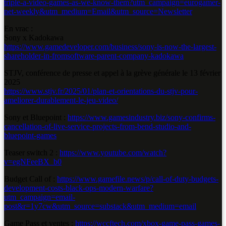
triple-a-video-games-as-we-know-them?utm_campaign=eurogamer-
net-weekly&utm_medium=Email&utm_source=Newsletter
En vrac :
Sony x Kadokawa
https://www.gamedeveloper.com/business/sony-is-now-the-largest-
shareholder-in-fromsoftware-parent-company-kadokawa
STJV, conférence de presse et appel à la grève générale le 13 février
2025
https://www.stjv.fr/2025/01/plan-et-orientations-du-stjv-pour-
ameliorer-durablement-le-jeu-video/
Sony et Bluepoint :
https://www.gamesindustry.biz/sony-confirms-
cancellation-of-live-service-projects-from-bend-studio-and-
bluepoint-games
Teaser switch 2 :
https://www.youtube.com/watch?
v=egNFeeBX_b0
Budget Call of :
https://www.gamefile.news/p/call-of-duty-budgets-
development-costs-black-ops-modern-warfare?
utm_campaign=email-
post&r=1y7cw&utm_source=substack&utm_medium=email
Game Pass et ventes :
https://wccftech.com/xbox-game-pass-games-