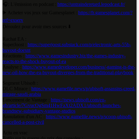
🎧: L'émission en podcast :
https://untrainderetard.lepodcast.fr/
▶️ Acheter vos jeux sur Gamesplanet :
https://fr.gamesplanet.com/?
ref=exserv
Déroulez pour avoir mes sources ⬇️
Rachat EA :
SuperJoost :
https://superjoost.substack.com/p/electronic-arts-55b-
buyout-doesnt
Réactions :
https://www.gamesindustry.biz/the-games-industry-
reacts-to-the-shock-buyout-of-ea
Analyse :
https://www.gamedeveloper.com/business/-gaming-is-the-
new-oil-how-the-ea-buyout-diverges-from-the-traditional-playbook
Segment Ubisoft :
DLC Mirace :
https://www.gamefile.news/p/ubisoft-assassins-creed-
mirage-saudi-arabia
Lancement de Vantage :
https://news.ubisoft.com/en-
gb/article/7GvucOgSm41HwFaXt2ADX1/ubisoft-launches-
brandnew-subsidiary-vantage-studios
Annulation d'un AC :
https://www.gamefile.news/p/scoop-ubisoft-
cancelled-a-post-civil
Actu en vrac
Totilo sur la guerre du prix des consoles :