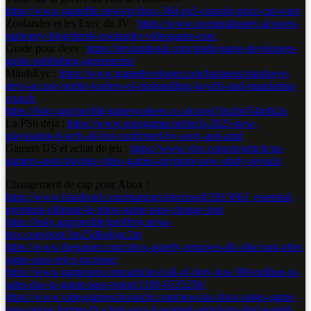
https://www.gamefile.news/p/xbox-360-ps3-console-price-cut-wars
Zoolander et les Exec du JV :
https://www.owenmahoney.ai/owen-
mahoney-blog/derek-zoolander-videogame-exec
Guide pour devs :
https://deviantlegal.com/guide/game-developers-
guide-publishing-agreements/
MindsEye :
https://www.gamedeveloper.com/business/mindseye-
devs-accuse-studio-leaders-of-mishandling-layoffs-and-mandating-
crunch
https://bsky.app/profile/gameworkers.co.uk/post/3m2tnj54mfk2q
La PS6 déjà :
https://www.eurogamer.net/tech-2025-new-
playstation-6-tech-all-but-confirmed-by-sony-and-amd
Gamers US et achat de jeu :
https://www.vice.com/en/article/us-
gamers-arent-buying-video-games-anymore-new-study-reveals/
Changement de cap pour Xbox :
https://www.frandroid.com/marques/microsoft/2815063_essential-
premium-ultimate-le-xbox-game-pass-change-tout
https://bsky.app/profile/geoffroy.nova-
box.com/post/3m25dkqkjoc2m
https://www.thegamer.com/xbox-quietly-removes-dlc-discount-after-
game-pass-price-increase/
https://www.gamespot.com/articles/call-of-duty-lost-300-million-in-
sales-due-to-game-pass-report/1100-6535256/
https://www.videogameschronicle.com/news/as-xbox-raises-game-
pass-prices-former-ftc-chair-says-it-warned-activision-deal-would-