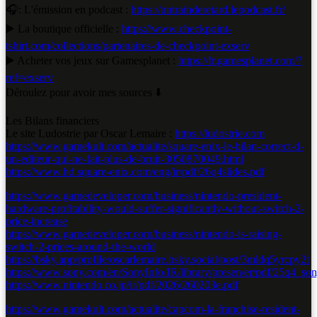
🎧: L'émission en podcast :
https://untrainderetard.lepodcast.fr/
▶️ La boutique officielle :
https://www.checkpoint-
tshirt.com/collections/partenaires-de-checkpoint-exserv
▶️ Acheter vos jeux sur Gamesplanet :
https://fr.gamesplanet.com/?
ref=exserv
Déroulez pour avoir mes sources ⬇️
Les Bilans financiers
Le site Ludostrie par Oscar Lemaire :
https://ludostrie.com
https://www.gamekult.com/actualite/square-enix-le-bilan-correct-d-
un-editeur-qui-ne-fait-plus-de-bruit-3050870049.html
https://www.hd.square-enix.com/eng/ir/pdf/26q4slides.pdf
https://www.gamedeveloper.com/business/nintendo-president-
hardware-profitability-would-suffer-significantly-without-switch-2-
price-increase
https://www.gamedeveloper.com/business/nintendo-is-raising-
switch-2-prices-around-the-world
https://bsky.app/profile/oscarlemaire.bsky.social/post/3mldq5yrcpy2t
https://www.sony.com/en/SonyInfo/IR/library/presen/er/pdf/25q4_son
https://www.nintendo.co.jp/ir/pdf/2026/260203e.pdf
https://www.gamekult.com/actualite/capcom-la-franchise-resident-