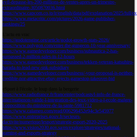
evil-depasse-les-200-millions-de-ventes-apres-un-trimestre-
extraordinaire-3050870036.html
https://www.capcom.co.jp/ir/english/data/pdf/explanation/2025/full/
https://www.metacritic.com/pictures/2026-game-publisher-
rankings/25
L'actu en vrac
https://godotengine.org/article/godot-growth-stats-2026/
https://www.polygon.com/enter-the-gungeon-10-year-anniversary/
https://www.gamedeveloper.com/business/subnautica-2-has-
surpassed-2-million-sales-in-12-hours
https://www.gamedeveloper.com/business/tekken-veteran-katsuhiro-
harada-to-lead-new-snk-subsidiary
https://www.gamedeveloper.com/business/-your-proposal-is-neither-
credible-nor-attractive-ebay-rejects-gamestop-takeover-bid
eSport à l'école, le loup dans la bergerie
https://www.radiofrance.fr/franceinter/podcasts/l-info-de-france-
inter/matignon-valide-l-integration-des-jeux-video-a-l-ecole-malgre-
l-opposition-du-ministere-de-la-sante-5981712
https://www.calameo.com/read/006296452e94c3e545977
https://www.entreprises.gouv.fr/secteurs-
dactivite/numerique/lesport/strategie-esport-2020-2025
https://www.vision2030.gov.sa/en/explore/strategies/national-
gaming-and-esports-strategy