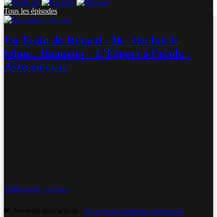
Tous les épisodes
Un Train de Retard - 36 - On fait le
bilan... financier - L'Esport à l'école -
Actu en vrac
Télécharger
( 310 Mo )
▶️: Soutenir mon activité :
https://www.patreon.com/exserv